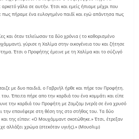
 αρκετό γάλα σε αυτήν. Έτσι και εμείς ήπιαμε μέχρι που
ε πως πήραμε ένα ευλογημένο παιδί και εγώ απάντησα πως
ίες και όταν τελείωσαν τα δύο χρόνια ( το καθορισμένο
χάμμαντ), γύρισε η Χαλίμα στην οικογένεια του και ζήτησε
στημα. Έτσι ο Προφήτης έμεινε με τη Χαλίμα και το σύζυγό
ιζε με δυο παιδιά, ο Γαβριήλ ήρθε και πήρε τον Προφήτη.
 του. Έπειτα πήρε απο την καρδιά του ένα κομμάτι και είπε
λυνε την καρδιά του Προφήτη με Ζαμζαμ (νερό) σε ένα χρυσό
ι την επανέφερε στη θέση της στο στήθος του. Τα δύο
 και της είπαν: «Ο Μουχάμμαντ σκοτώθηκε.» Έτσι, έτρεξαν
χε αλλάξει χρώμα (στεκόταν υγιής).» (Μουσλιμ)