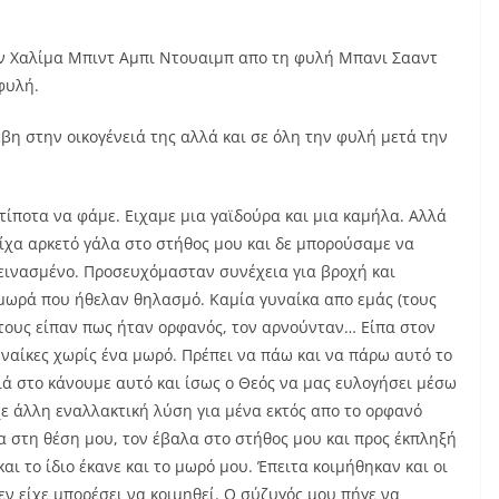
 Χαλίμα Μπιντ Αμπι Ντουαιμπ απο τη φυλή Μπανι Σααντ
φυλή.
έβη στην οικογένειά της αλλά και σε όλη την φυλή μετά την
 τίποτα να φάμε. Ειχαμε μια γαϊδούρα και μια καμήλα. Αλλά
είχα αρκετό γάλα στο στήθος μου και δε μπορούσαμε να
πεινασμένο. Προσευχόμασταν συνέχεια για βροχή και
ωρά που ήθελαν θηλασμό. Καμία γυναίκα απο εμάς (τους
τους είπαν πως ήταν ορφανός, τον αρνούνταν… Είπα στον
υναίκες χωρίς ένα μωρό. Πρέπει να πάω και να πάρω αυτό το
ιά στο κάνουμε αυτό και ίσως ο Θεός να μας ευλογήσει μέσω
χε άλλη εναλλακτική λύση για μένα εκτός απο το ορφανό
α στη θέση μου, τον έβαλα στο στήθος μου και προς έκπληξή
αι το ίδιο έκανε και το μωρό μου. Έπειτα κοιμήθηκαν και οι
ν είχε μπορέσει να κοιμηθεί. Ο σύζυγός μου πήγε να