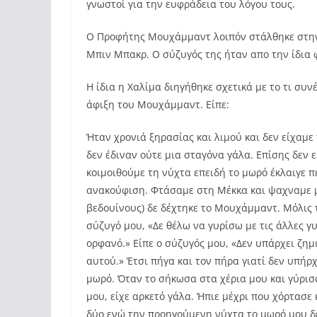
γνωστοί για την ευφράδεια του λόγου τους.
Ο Προφήτης Μουχάμμαντ λοιπόν στάλθηκε στην
Μπιν Μπακρ. Ο σύζυγός της ήταν απο την ίδια 
Η ίδια η Χαλίμα διηγήθηκε σχετικά με το τι συν
άφιξη του Μουχάμμαντ. Είπε:
Ήταν χρονιά ξηρασίας και λιμού και δεν είχαμε
δεν έδιναν ούτε μια σταγόνα γάλα. Επίσης δεν 
κοιμοιθούμε τη νύχτα επειδή το μωρό έκλαιγε 
ανακούφιση. Φτάσαμε στη Μέκκα και ψαχναμε μ
βεδουίνους) δε δέχτηκε το Μουχάμμαντ. Μόλις 
σύζυγό μου, «Δε θέλω να γυρίσω με τις άλλες γ
ορφανό.» Είπε ο σύζυγός μου, «Δεν υπάρχει ζημ
αυτού.» Έτσι πήγα και τον πήρα γιατί δεν υπήρ
μωρό. Όταν το σήκωσα στα χέρια μου και γύρισ
μου, είχε αρκετό γάλα. Ήπιε μέχρι που χόρτασε κ
δύο ενώ την προηγούμενη νύχτα το μωρό μου δε