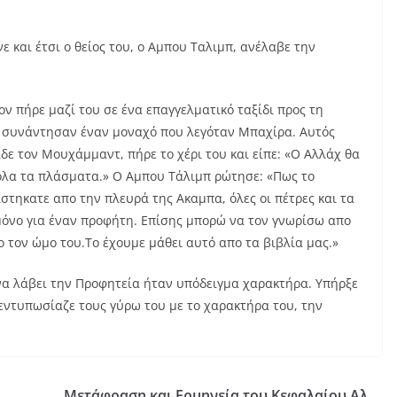
 και έτσι ο θείος του, ο Αμπου Ταλιμπ, ανέλαβε την
ον πήρε μαζί του σε ένα επαγγελματικό ταξίδι προς τη
 συνάντησαν έναν μοναχό που λεγόταν Μπαχίρα. Αυτός
ίδε τον Μουχάμμαντ, πήρε το χέρι του και είπε: «Ο Αλλάχ θα
α όλα τα πλάσματα.» Ο Αμπου Τάλιμπ ρώτησε: «Πως το
στηκατε απο την πλευρά της Ακαμπα, όλες οι πέτρες και τα
μόνο για έναν προφήτη. Επίσης μπορώ να τον γνωρίσω απο
 τον ώμο του.Το έχουμε μάθει αυτό απο τα βιβλία μας.»
α λάβει την Προφητεία ήταν υπόδειγμα χαρακτήρα. Υπήρξε
α εντυπωσίαζε τους γύρω του με το χαρακτήρα του, την
Μετάφραση και Ερμηνεία του Κεφαλαίου Αλ