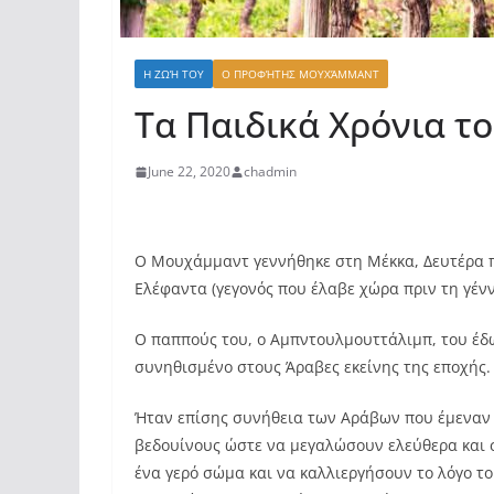
Η ΖΩΉ ΤΟΥ
Ο ΠΡΟΦΉΤΗΣ ΜΟΥΧΆΜΜΑΝΤ
Τα Παιδικά Χρόνια τ
June 22, 2020
chadmin
Ο Μουχάμμαντ γεννήθηκε στη Μέκκα, Δευτέρα π
Ελέφαντα (γεγονός που έλαβε χώρα πριν τη γένν
Ο παππούς του, ο Αμπντουλμουττάλιμπ, του έδ
συνηθισμένο στους Άραβες εκείνης της εποχής.
Ήταν επίσης συνήθεια των Αράβων που έμεναν σ
βεδουίνους ώστε να μεγαλώσουν ελεύθερα και 
ένα γερό σώμα και να καλλιεργήσουν το λόγο τ