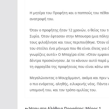
Η μητέρα του Προφήτη και ο παππούς του πέθανε
ανατροφή του.
Όταν ο προφήτης ήταν 12 χρονών, ο θείος του τ
Συρία. Όταν έφτασαν στην Μπουσρα (μια πόλη)
τους φιλοξένησε και τους περιποιήθηκε. Όταν ε
του στείλει ένα μήνυμα που θα είναι έλεος γι
γνωρίζεις αυτό;» Ο Μπαχίρα είπε: «Όταν εμφανι
δέντρα προσκύνησαν. Δε το κάνουν αυτό παρά 
τη σφραγίδα της προφήτειας που είναι κάτω απο
Μεγαλώνοντας ο Μουχάμμαντ, ακόμα και πριν ν
ο πιο ενάρετος, αληθής, ειλικρινής νέος. Πάντ
υπομονή του, και τον τρόπο ομιλίας του.
Ήταν στα Αλήθεια Προφήτης; Μέρος 1