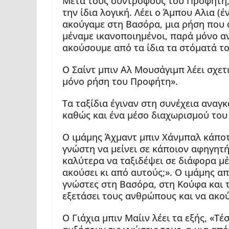
Μετά τους συντρόφους του Προφήτη, 
την ίδια λογική. Λέει ο Άμπου Αλια (
ακούγαμε στη Βασόρα, μια ρήση που
μέναμε ικανοποιημένοι, παρά μόνο α
ακούσουμε από τα ίδια τα στόματά το
Ο Σαίντ μπιν Αλ Μουσάγιμπ λέει σχετι
μόνο ρήση του Προφήτη».
Τα ταξίδια έγιναν στη συνέχεια αναγ
καθώς και ένα μέσο διαχωρισμού το
Ο ιμάμης Άχμαντ μπιν Χάνμπαλ κάποτ
γνώστη να μείνει σε κάποιον αφηγητή
καλύτερα να ταξιδέψει σε διάφορα μ
ακούσει κι από αυτούς;». Ο ιμάμης απ
γνώστες στη Βασόρα, στη Κούφα και 
εξετάσει τους ανθρώπους και να ακούσ
Ο Γιάχια μπιν Μαίιν λέει τα εξής, «Τ