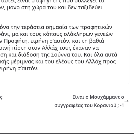
 αυτές είναι ο αφηγητής που συλλέγει τα
ν, μόνο στη χώρα του και δεν ταξιδεύει
μόνο την τεράστια σημασία των προφητικών
άνι, μα και τους κόπους ολόκληρων γενεών
Προφήτη, ειρήνη σ’αυτόν, και τη βαθιά
κρινή πίστη στον Αλλάχ τους έκαναν να
ση και διάδοση της Σούννα του. Και όλα αυτά
ϊκής μέριμνας και του ελέους του Αλλάχ προς
ιρήνη σ’αυτόν.
ς
Είναι ο Μουχάμμαντ o
συγγραφέας του Κορανιού ; -1