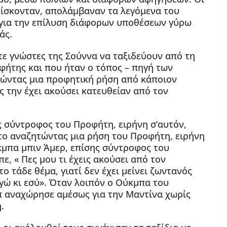
ίσκονταν, απολάμβαναν τα λεγόμενα του
 για την επίλυση διάφορων υποθέσεων γύρω
άς.
ότε γνώστες της Σούννα να ταξιδεύουν από τη
φήτης και που ήταν ο τόπος – πηγή των
τώντας μια προφητική ρήση από κάποιον
ς την έχει ακούσει κατευθείαν από τον
 σύντροφος του Προφήτη, ειρήνη σ’αυτόν,
το αναζητώντας μια ρήση του Προφήτη, ειρήνη
κμπα μπιν Άμερ, επίσης σύντροφος του
ε, « Πες μου τι έχεις ακούσει από τον
το τάδε θέμα, γιατί δεν έχει μείνει ζωντανός
γώ κι εσύ». Όταν λοιπόν ο Ούκμπα του
π αναχώρησε αμέσως για την Μαντίνα χωρίς
.