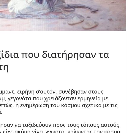
υ διατήρησαν τα
τη
μαντ, ειρήνη σ’αυτόν, συνέβησαν στους
άμ, γεγονότα που χρειάζονταν ερμηνεία με
επώς, η ενημέρωση του κόσμου σχετικά με τις
.
νησαν να ταξιδεύουν προς τους τόπους αυτούς
ν είχε ακόμα γίνει γνωστό, καλώντας τον κόσμο