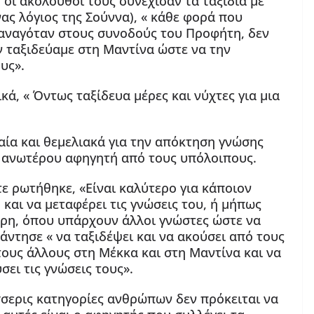
οι ακόλουθοί τους συνέχισαν τα ταξίδια με
ένας λόγιος της Σούννα), « κάθε φορά που
 αναγόταν στους συνοδούς του Προφήτη, δεν
ν ταξιδεύαμε στη Μαντίνα ώστε να την
υς».
κά, « Όντως ταξίδευα μέρες και νύχτες για μια
καία και θεμελιακά για την απόκτηση γνώσης
υ ανωτέρου αφηγητή από τους υπόλοιπους.
ε ρωτήθηκε, «Είναι καλύτερο για κάποιον
 και να μεταφέρει τις γνώσεις του, ή μήπως
έρη, όπου υπάρχουν άλλοι γνώστες ώστε να
άντησε « να ταξιδέψει και να ακούσει από τους
τους άλλους στη Μέκκα και στη Μαντίνα και να
ει τις γνώσεις τους».
έσσερις κατηγορίες ανθρώπων δεν πρόκειται να