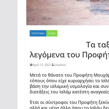
ΕΠΙΣΤΉΜΗ
ΙΣΛΆΜ
Τα ταξίδια πο
λεγόμενα του Προφή
April 17, 2021
chadmin
Μετά το θάνατο του Προφήτη Μουχάμ
τόπους όπου είχε κυριαρχήσει το Ισλ
βάση την ισλαμική νομολογία και συν
διατάξεις του Ισλάμ κατέστη αναγκαία
Έτσι οι σύντροφοι του Προφήτη ξεκί
αλλά και μέρη άλλα όπου το Ισλάμ δε