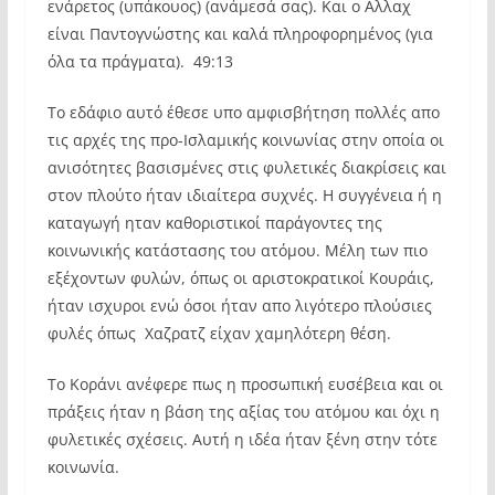
ενάρετος (υπάκουος) (ανάμεσά σας). Και ο Αλλαχ
είναι Παντογνώστης και καλά πληροφορημένος (για
όλα τα πράγματα). 49:13
Το εδάφιο αυτό έθεσε υπο αμφισβήτηση πολλές απο
τις αρχές της προ-Ισλαμικής κοινωνίας στην οποία οι
ανισότητες βασισμένες στις φυλετικές διακρίσεις και
στον πλούτο ήταν ιδιαίτερα συχνές. Η συγγένεια ή η
καταγωγή ηταν καθοριστικοί παράγοντες της
κοινωνικής κατάστασης του ατόμου. Μέλη των πιο
εξέχοντων φυλών, όπως οι αριστοκρατικοί Κουράις,
ήταν ισχυροι ενώ όσοι ήταν απο λιγότερο πλούσιες
φυλές όπως Χαζρατζ είχαν χαμηλότερη θέση.
Το Κοράνι ανέφερε πως η προσωπική ευσέβεια και οι
πράξεις ήταν η βάση της αξίας του ατόμου και όχι η
φυλετικές σχέσεις. Αυτή η ιδέα ήταν ξένη στην τότε
κοινωνία.