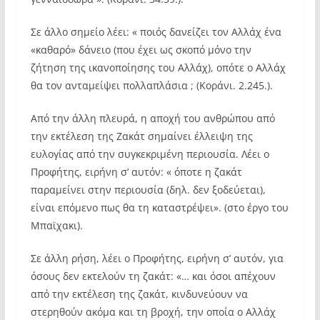
Σε άλλο σημείο λέει: « ποιός δανείζει τον Αλλάχ ένα
«καθαρό» δάνειο (που έχει ως σκοπό μόνο την
ζήτηση της ικανοποίησης του Αλλάχ), οπότε ο Αλλάχ
θα τον ανταμείψει πολλαπλάσια ; (Κοράνι. 2.245.).
Από την άλλη πλευρά, η αποχή του ανθρώπου από
την εκτέλεση της Ζακάτ σημαίνει έλλειψη της
ευλογίας από την συγκεκριμένη περιουσία. Λέει ο
Προφήτης, ειρήνη σ’ αυτόν: « όποτε η ζακάτ
παραμείνει στην περιουσία (δηλ. δεν ξοδεύεται),
είναι επόμενο πως θα τη καταστρέψει». (στο έργο του
Μπαϊχακι).
Σε άλλη ρήση, λέει ο Προφήτης, ειρήνη σ’ αυτόν, για
όσους δεν εκτελούν τη ζακάτ: «… και όσοι απέχουν
από την εκτέλεση της ζακάτ, κινδυνεύουν να
στερηθούν ακόμα και τη βροχή, την οποία ο Αλλάχ