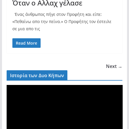
Όταν ο Αλλαχ γέλασε
Ένας άνθρωπος πήγε στον Προφήτη και είπε:
«Πεθαίνω απο την πείνα.» Ο Προφήτης τον έστειλε
σε μια απο τις
Read More
Next →
Ιστορία των Δυο Κήπων
V
i
d
e
o
P