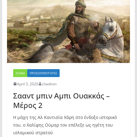
ΙΣΛΆΜ
ΠΡΟΣΩΠΙΚΌΤΗΤΕΣ
April 3, 2020
chadmin
Σααντ μπιν Αμπι Ουακκάς –
Μέρος 2
Η μάχη της Αλ Καντισία Χάρη στο ένδοξο ιστορικό
του, ο Χαλίφης Ούμαρ τον επέλεξε ως ηγέτη του
ισλαμικού στρατού