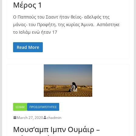
Μέρος 1
Ο Παππούς του Σααντ ήταν θείος- αδελφός της
μάνας- του Προφήτη, της κυρίας Άμινα. Ασπάστηκε
το Ισλάμ ενώ ήταν 17
Read More
ΙΣΛΆΜ
ΠΡΟΣΩΠΙΚΌΤΗΤΕΣ
March 27, 2020
chadmin
Μουσ’αμπ Ιμπν Ουμάιρ –