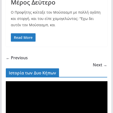
Μέρος Δεύτερο
Ο Προφήτης κοίταξε τον Μούσααμπ με πολλή αγάπη
και στοργή, και του είπε χαμογελώντας: “Έχω δει
αυτόν τον Μούσααμπ, και
Read More
← Previous
Next →
Ιστορία των Δυο Κήπων
V
i
d
e
o